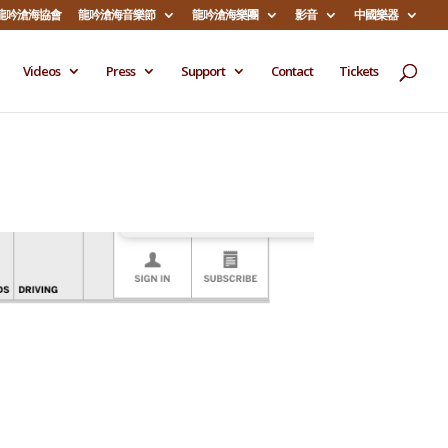
龍吟滄海協會
龍吟滄海音樂節
龍吟滄海樂團
影音
中國樂器
Videos
Press
Support
Contact
Tickets