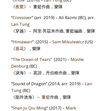
《
夜鶯
》－ 董籃
作曲
，樂隊
“
Crossover
” (arr. 2019) – Ali Razmi (BC), arr.
Lan Tung
《穿越》－ 阿里·芮茲米
作曲,
董籃
編曲
，樂隊
“
Himawari
” (2015) –
Sam Mikulewicz
(US)
《
葵花
》
，樂
隊
“
The Ocean of Tears
” (2021) –
Moshe
Denburg
(BC)
《淚海》
－
莫諧．丹伯格
作曲，
樂隊
“Sound of Dragon” (2014, arr. 2019) –
Lan
Tung
(BC)
《龍吟滄海》－
董籃
作曲，樂隊
“
Shan Ju Qiu Ming
” (2017) –
Mark