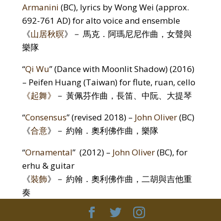
Armanini
(BC), lyrics by Wong Wei (approx.
692-761 AD) for alto voice and ensemble
《
山居秋暝
》－ 馬克．阿瑪尼尼
作曲
，女聲與
樂
隊
“
Qi Wu
” (Dance with Moonlit Shadow) (2016)
–
Peifen Huang
(Taiwan) for flute, ruan, cello
《起舞》
－ 黃佩芬
作曲
，長笛、中阮、大提琴
“
Consensus
” (revised 2018) –
John Oliver
(BC)
《
合意
》－ 約翰．奧利佛
作曲
，樂
隊
“
Ornamental
” (2012) –
John Oliver
(BC), for
erhu & guitar
《
裝飾
》
－
約翰．奧利佛
作曲，
二胡與
吉他
重
奏