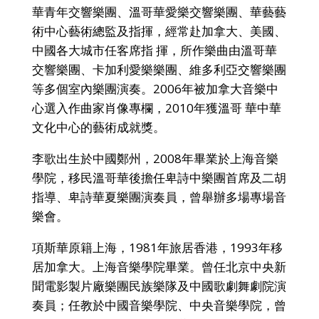
華青年交響樂團、溫哥華愛樂交響樂團、華藝藝
術中心藝術總監及指揮，經常赴加拿大、美國、
中國各大城市任客席指 揮，所作樂曲由溫哥華
交響樂團、卡加利愛樂樂團、維多利亞交響樂團
等多個室內樂團演奏。2006年被加拿大音樂中
心選入作曲家肖像專欄，2010年獲溫哥 華中華
文化中心的藝術成就獎。
李歌出生於中國鄭州，2008年畢業於上海音樂
學院，移民溫哥華後擔任卑詩中樂團首席及二胡
指導、卑詩華夏樂團演奏員，曾舉辦多場專場音
樂會。
項斯華原籍上海，1981年旅居香港，1993年移
居加拿大。上海音樂學院畢業。曾任北京中央新
聞電影製片廠樂團民族樂隊及中國歌劇舞劇院演
奏員；任教於中國音樂學院、中央音樂學院，曾