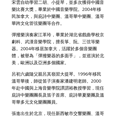
宋雲自幼學習二胡、小提琴，並多次獲得中國音
樂比賽大獎，畢業於中國音樂學院。2004年移
民加拿大，與庇詩中樂團、溫哥華中樂團、溫哥
華跨文化管弦樂團等合作。
彈撥樂演奏家江革玲，畢業於湖北省戲曲學校京
劇科、武漢音樂學院，擅長箏、阮、三弦等樂
器。2004年移居加拿大，活躍於多個音樂團
體，被譽為「彈撥樂器的多面手」，並巡演於北
美，歐洲以及亞洲多個國家。
呂初六歲隨父親呂其嶺習大提琴。1996年移民
溫哥華後，師從笛子演奏家潘建明老師。2000
年赴中國與上海音樂學院譚謂裕教授學習，現任
庇詩中樂團團長及笛子首席、庇詩華夏樂團及溫
哥華多元文化樂團團員。
張進出生於北京，現任新西敏市交響樂團、溫哥