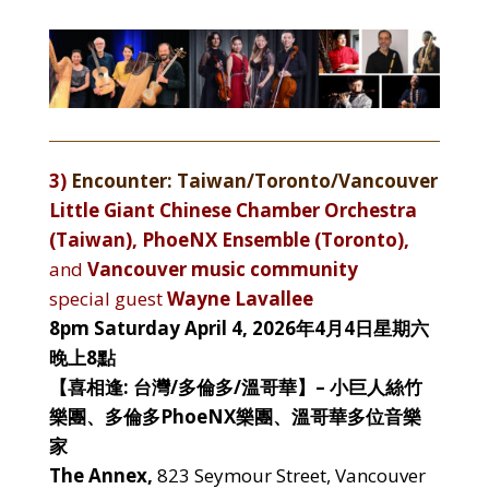
3)
Encounter: Taiwan/Toronto/Vancouver
Little Giant Chinese Chamber Orchestra
(Taiwan), PhoeNX Ensemble (Toronto),
and
Vancouver music community
special guest
Wayne Lavallee
8pm Saturday April
4, 2026
年4
月4日星期六
晚上8點
【喜相逢: 台灣/多倫多/溫哥華】–
小巨人絲竹
樂團、多倫多PhoeNX樂團、溫哥華多位音樂
家
The Annex,
823 Seymour Street, Vancouver