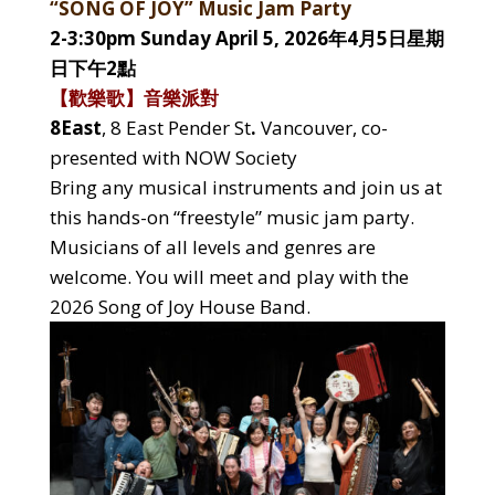
“SONG OF JOY” Music Jam Party
2-3:30pm Sunday April 5, 2026年4月5日星期
日下午2點
【歡樂歌】音樂派對
8East
, 8 East Pender St
.
Vancouver, co-
presented with NOW Society
Bring any musical instruments and join us at
this hands-on “freestyle” music jam party.
Musicians of all levels and genres are
welcome. You will meet and play with the
2026 Song of Joy House Band.