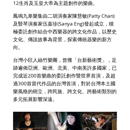
12生肖及玉皇大帝為主題創作的樂曲。
鳳鳴九皋樂集由二胡演奏家陳慧敏(Patty Chan)
及豎琴演奏家伍嘉珍(Sanya Eng)發起成立，
積
極委託創作結合
中西樂器的
跨文化作品
，以歷史
文化、傳說故事為背景
，探索傳統器樂的新方
向
。
台灣小巨人絲竹樂團，曾獲「台新藝術獎」，足
跡遍佈亞洲、歐洲、北美、中南美許多國家，已
完成近200首樂曲的委託創作暨世界首演，及超
過300首當代作品的台灣首演，對於台灣本土國
樂風格的樹立，跨民族、跨文化、跨藝術類別的
多元拓展影響深遠。